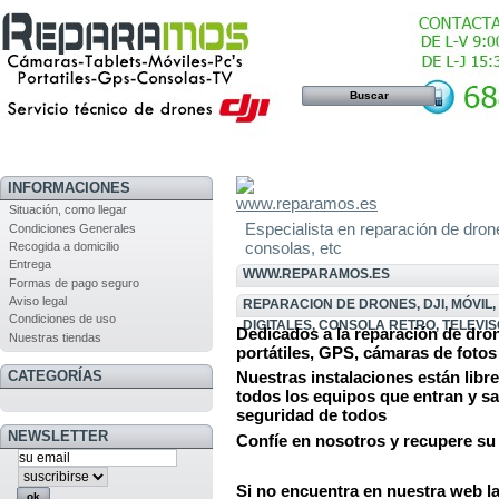
INFORMACIONES
Situación, como llegar
Especialista en reparación de drones,
Condiciones Generales
consolas, etc
Recogida a domicilio
Entrega
WWW.REPARAMOS.ES
Formas de pago seguro
Aviso legal
REPARACION DE DRONES, DJI, MÓVIL
Condiciones de uso
DIGITALES, CONSOLA RETRO, TELEVIS
Dedicados a la reparación de dro
Nuestras tiendas
portátiles, GPS, cámaras de foto
CATEGORÍAS
Nuestras instalaciones están libr
todos los equipos que entran y sal
seguridad de todos
NEWSLETTER
Confíe en nosotros y recupere su
Si no encuentra en nuestra web l