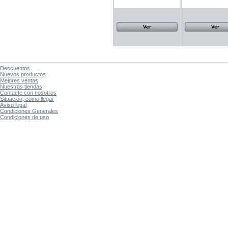
Ver
Ver
Descuentos
Nuevos productos
Mejores ventas
Nuestras tiendas
Contacte con nosotros
Situación, como llegar
Aviso legal
Condiciones Generales
Condiciones de uso