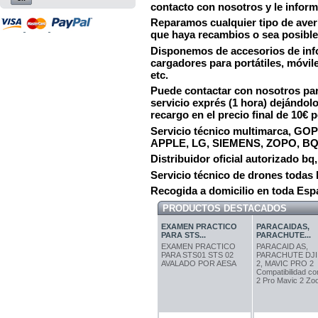
contacto con nosotros y le info
Reparamos cualquier tipo de averí
que haya recambios o sea posible
Disponemos de accesorios de info
cargadores para portátiles, móvil
etc.
Puede contactar con nosotros para
servicio exprés (1 hora) dejándo
recargo en el precio final de 10€ p
Servicio técnico multimarca, 
APPLE, LG, SIEMENS, ZOPO, B
Distribuidor oficial autorizado b
Servicio técnico de drones todas 
Recogida a domicilio en toda Esp
PRODUCTOS DESTACADOS
EXAMEN PRACTICO
PARACAIDAS,
PARA STS...
PARACHUTE...
EXAMEN PRACTICO
PARACAID AS,
PARA STS01 STS 02
PARACHUTE DJI
AVALADO POR AESA
2, MAVIC PRO 2
Compatibilidad c
2 Pro Mavic 2 Zoo